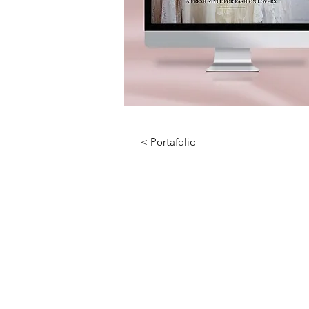
< Portafolio
CONTÁCTANOS
Tel:
222 709 1913
Email:
info@marianisimabrandi