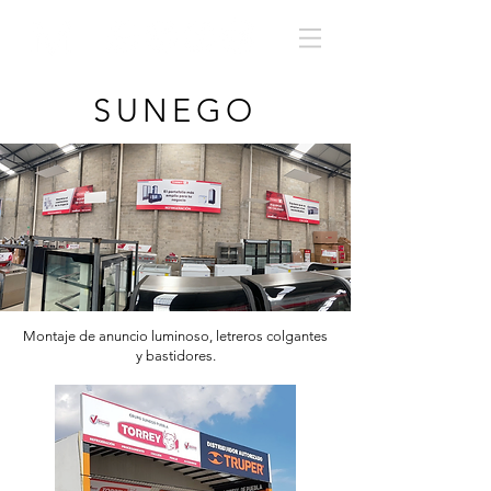
SUNEGO
Montaje de anuncio luminoso, letreros colgantes
y bastidores.